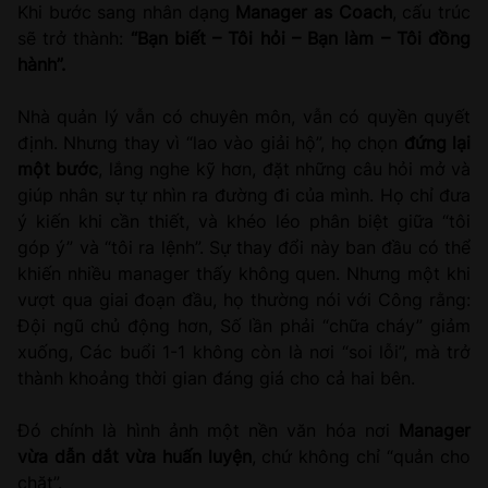
Khi bước sang nhân dạng
Manager as Coach
, cấu trúc
sẽ trở thành:
“Bạn biết – Tôi hỏi – Bạn làm – Tôi đồng
hành”.
Nhà quản lý vẫn có chuyên môn, vẫn có quyền quyết
định. Nhưng thay vì “lao vào giải hộ”, họ chọn
đứng lại
một bước
, lắng nghe kỹ hơn, đặt những câu hỏi mở và
giúp nhân sự tự nhìn ra đường đi của mình. Họ chỉ đưa
ý kiến khi cần thiết, và khéo léo phân biệt giữa “tôi
góp ý” và “tôi ra lệnh”. Sự thay đổi này ban đầu có thể
khiến nhiều manager thấy không quen. Nhưng một khi
vượt qua giai đoạn đầu, họ thường nói với Công rằng:
Đội ngũ chủ động hơn, Số lần phải “chữa cháy” giảm
xuống, Các buổi 1-1 không còn là nơi “soi lỗi”, mà trở
thành khoảng thời gian đáng giá cho cả hai bên.
Đó chính là hình ảnh một nền văn hóa nơi
Manager
vừa dẫn dắt vừa huấn luyện
, chứ không chỉ “quản cho
chặt”.