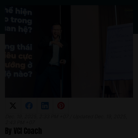
Dec. 19, 2025, 2:33 PM +07 / Updated Dec. 19, 2025,
2:43 PM +07
By VCI Coach