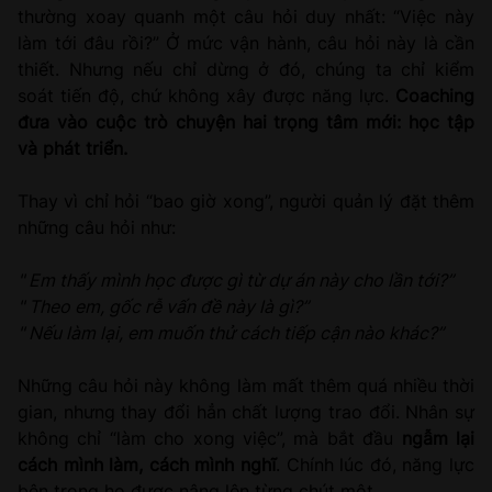
thường xoay quanh một câu hỏi duy nhất: “Việc này
làm tới đâu rồi?” Ở mức vận hành, câu hỏi này là cần
thiết. Nhưng nếu chỉ dừng ở đó, chúng ta chỉ kiểm
soát tiến độ, chứ không xây được năng lực.
Coaching
đưa vào cuộc trò chuyện hai trọng tâm mới: học tập
và phát triển.
Thay vì chỉ hỏi “bao giờ xong”, người quản lý đặt thêm
những câu hỏi như:
" Em thấy mình học được gì từ dự án này cho lần tới?”
" Theo em, gốc rễ vấn đề này là gì?”
" Nếu làm lại, em muốn thử cách tiếp cận nào khác?”
Những câu hỏi này không làm mất thêm quá nhiều thời
gian, nhưng thay đổi hẳn chất lượng trao đổi. Nhân sự
không chỉ “làm cho xong việc”, mà bắt đầu
ngẫm lại
cách mình làm, cách mình nghĩ
. Chính lúc đó, năng lực
bên trong họ được nâng lên từng chút một.