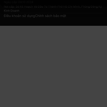
Ngày cấp: 09.10.2024
Nơi cấp: Sở Kế Hoạch Và Đầu Tư Thành Phố Hồ Chí Minh, Phòng Đăng Ký
Kinh Doanh
Điều khoản sử dụng
Chính sách bảo mật