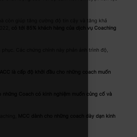
à còn giúp tăng cường độ tin cậy và tăng khả
2022,
có tới 85% khách hàng của dịch vụ Coaching
 phục. Các chứng chỉnh này phản ánh trình độ,
ACC là cấp độ khởi đầu cho những coach muốn
 những Coach có kinh nghiệm muốn củng cố và
oaching,
MCC dành cho những coach dày dạn kinh