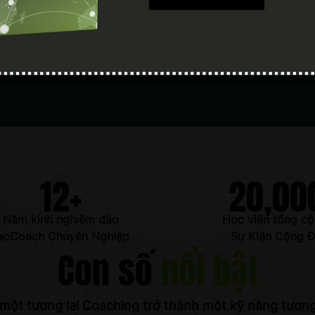
12
+
20,00
Năm kinh nghiệm đào
Học viên tổng cộ
ạoCoach Chuyên Nghiệp
Sự Kiện Cộng 
Con số
nổi bật
một tương lai Coaching trở thành một kỹ năng tương