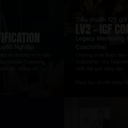
Tiêu chuẩn 125 giờ
LV2 - ICF C
TIFICATION
Legacy Mentoring (
huyên Nghiệp
CoachVille)
ệp là chương trình đào
Chương trình được dạy 
nternational Coaching
CoachVille - Do Founde
 Nam với chứng chỉ Uy
nhất thế giới sáng lập.
Khoá học từ nền tảng tớ
ề & giảng dạy cho những
tới việc trang bị kiến t
0 năm trở thành chương
để người học áp dụng tr
Coach Chuyên Nghiệp
sống.