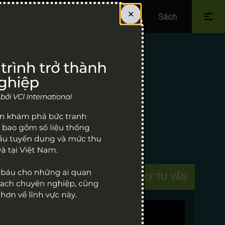
✕
Về chúng tôi
Lịch sự kiện
Sách
 hào đã có hơn 12 năm kinh
ĐĂNG KÝ TƯ VẤN
Nam