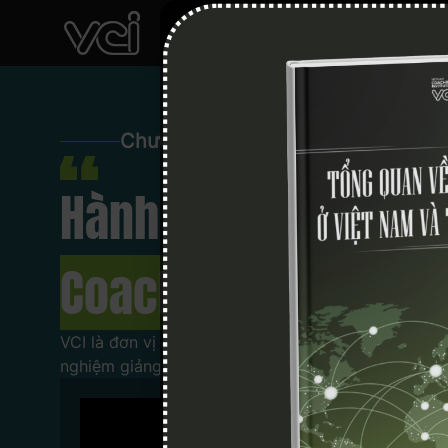
Chương trình đào tạo ICF
Hành trình xây dựn
Coach Chuyên Nghi
VCI là đơn vị đầu tiên tại Việt Nam cung cấp hệ th
nghiệm giảng dạy với vị thế là người tiên phong v