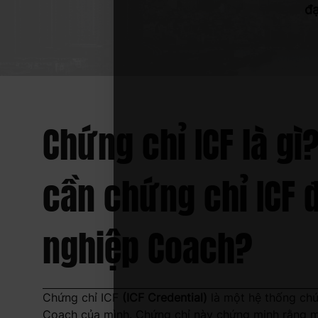
đạ
Chứng chỉ ICF là gì
cần chứng chỉ ICF đ
nghiệp Coach?
Chứng chỉ ICF
(ICF Credential)
là một hệ thống chứ
Coach của mình. Chứng chỉ này chứng minh rằng mộ