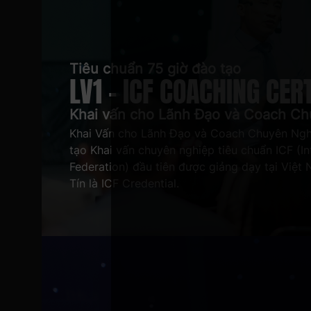
Tiêu chuẩn 75 giờ đào tạo
LV1 - ICF COACHING CER
Khai vấn cho Lãnh Đạo và Coach C
Khai Vấn cho Lãnh Đạo và Coach Chuyên Nghi
tạo Khai vấn chuyên nghiệp tiêu chuẩn ICF (I
Federation) đầu tiên được giảng dạy tại Việt
Tín là ICF Credential.
Tháng 11/2013, chương trình được VCI đem v
thế hệ Coach đầu tiên tại Việt Nam và sau 1
trình đào tạo và sản sinh ra nhiều số lượng 
nhất.