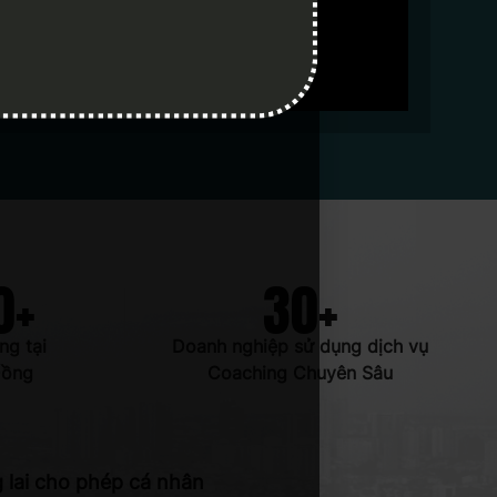
0
+
30
+
ng tại
Doanh nghiệp sử dụng dịch vụ
Đồng
Coaching Chuyên Sâu
 lai cho phép cá nhân