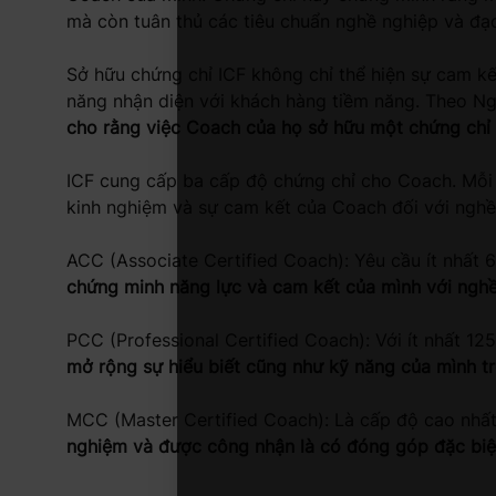
mà còn tuân thủ các tiêu chuẩn nghề nghiệp và đạ
Sở hữu chứng chỉ ICF không chỉ thể hiện sự cam k
năng nhận diện với khách hàng tiềm năng. Theo 
cho rằng việc Coach của họ sở hữu một chứng chỉ 
ICF cung cấp ba cấp độ chứng chỉ cho Coach. Mỗi 
kinh nghiệm và sự cam kết của Coach đối với nghề 
ACC (Associate Certified Coach): Yêu cầu ít nhất 
chứng minh năng lực và cam kết của mình với ngh
PCC (Professional Certified Coach): Với ít nhất 1
mở rộng sự hiểu biết cũng như kỹ năng của mình tr
MCC (Master Certified Coach): Là cấp độ cao nhất,
nghiệm và được công nhận là có đóng góp đặc bi