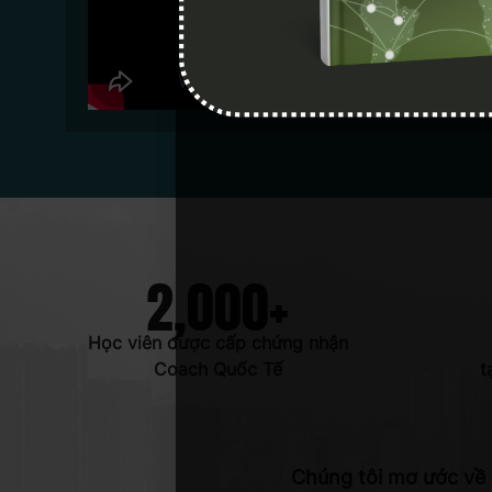
2,000
+
Học viên được cấp chứng nhận
Coach Quốc Tế
t
Chúng tôi mơ ước về 