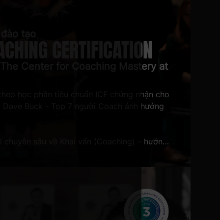
 đào tạo
OACHING CERTIFICATION
The Center for Coaching Mastery at
theo học phần tiêu chuẩn ICF chứng nhận cho
r Dave Buck - Top 7 người Coach ảnh hưởng
i chuyên sâu về Khai vấn (Coaching) – hướng
hức cốt lõi, môi trường thực hành xuyên suốt
ực tiếp Coaching trong công việc và cuộc