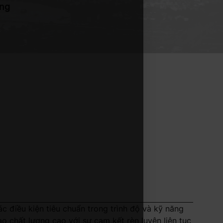
ững
c điều kiện tiêu chuẩn trong trình độ và kỹ năng
 chất lượng cao với sự cam kết rèn luyện liên tục