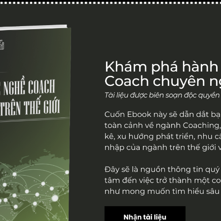
Chương trình
Thư viện
Trang chủ
Chương trình đào tạo ICF
Youtube
Dịch vụ coaching
Podcast
Next Level Of Coaching
Bài viết
ICF Level 1
g sự nghiệp
ệp
ống chương trình đào tạo theo tiêu chuẩn ICF. Chúng tôi tự
à đặt nền móng khai phá cho thế hệ Coach kế cận tại Việt 