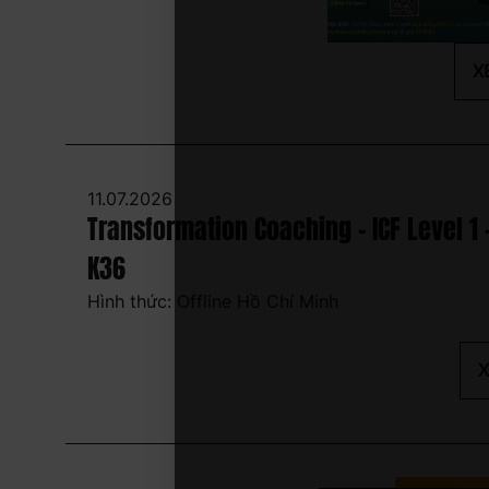
X
11.07.2026
Transformation Coaching - ICF Level 1 
K36
Hình thức: Offline Hồ Chí Minh
X