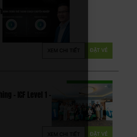
h
ĐẶT VÉ
XEM CHI TIẾT
ng - ICF Level 1 -
ĐẶT VÉ
XEM CHI TIẾT