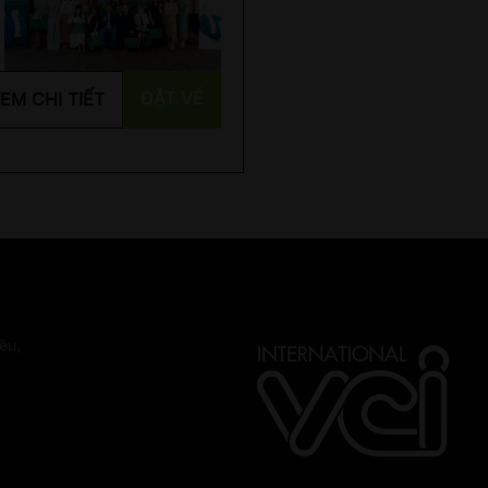
ĐẶT VÉ
EM CHI TIẾT
ều,