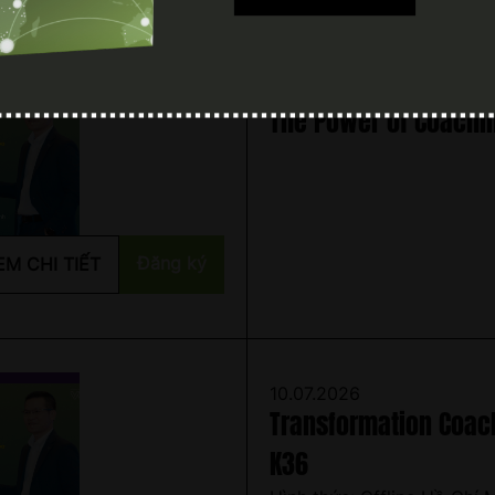
ên nghiệp (ICF Level 1)
Legacy mentoring ICF Level 2
25.06.2026
The Power of Coachi
Đăng ký
EM CHI TIẾT
10.07.2026
Transformation Coachi
K36