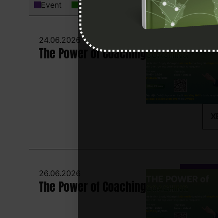
Event
Khai vấn cho Lãnh đạo và Coach chuy
24.06.2026
The Power of Coaching
X
26.06.2026
The Power of Coaching