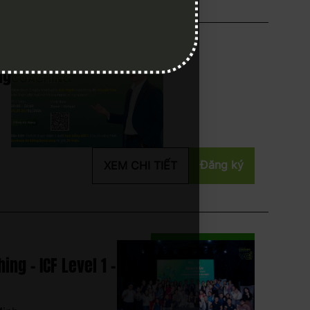
ng
Đăng ký
XEM CHI TIẾT
ng - ICF Level 1 -