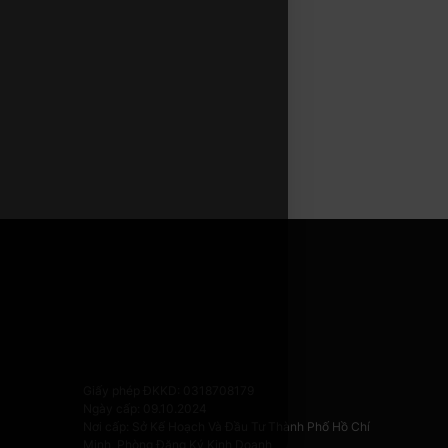
Giấy phép ĐKKD: 0318708179
Ngày cấp: 09.10.2024
Nơi cấp: Sở Kế Hoạch Và Đầu Tư Thành Phố Hồ Chí
Minh, Phòng Đăng Ký Kinh Doanh