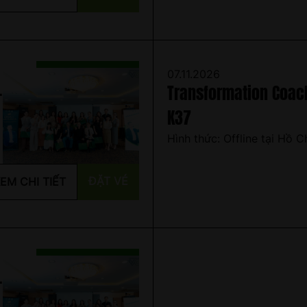
07.11.2026
-
Transformation Coachi
K37
Hình thức: Offline tại Hồ C
ĐẶT VÉ
EM CHI TIẾT
-