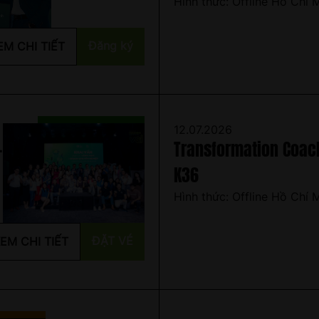
Hình thức: Offline Hồ Chí 
Đăng ký
EM CHI TIẾT
12.07.2026
-
Transformation Coachi
K36
Hình thức: Offline Hồ Chí 
ĐẶT VÉ
EM CHI TIẾT