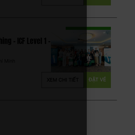
ng - ICF Level 1 -
hí Minh
ĐẶT VÉ
XEM CHI TIẾT