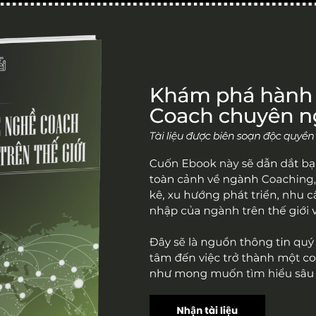
Chương trình
Thư viện
Trang chủ
Chương trình đào tạo ICF
Youtube
Dịch vụ coaching
Podcast
Next Level Of Coaching
Bài viết
ICF Level 1
2027
g 3
Tháng 4
Tháng 5
Th
2026
2026
2026