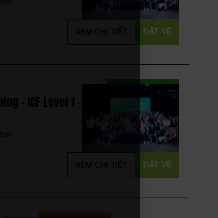
Minh
ĐẶT VÉ
XEM CHI TIẾT
ng - ICF Level 1 -
Minh
ĐẶT VÉ
XEM CHI TIẾT