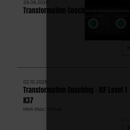
29.09.2026
Transformation Coach
X
02.10.2026
Transformation Coaching - ICF Level 1 
K37
Hình thức: Virtual
X