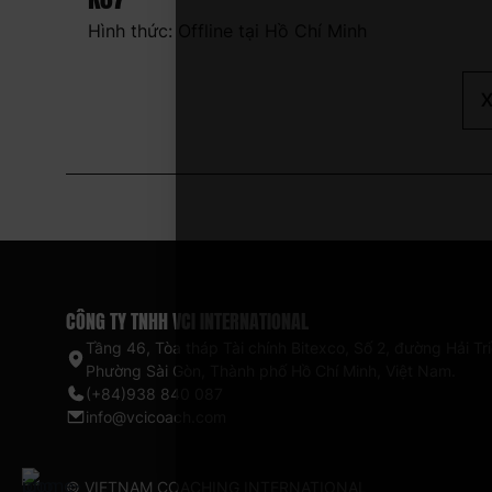
Hình thức: Offline tại Hồ Chí Minh
X
CÔNG TY TNHH VCI INTERNATIONAL
Tầng 46, Tòa tháp Tài chính Bitexco, Số 2, đường Hải Tri
Phường Sài Gòn, Thành phố Hồ Chí Minh, Việt Nam.
(+84)938 840 087
info@vcicoach.com
© VIETNAM COACHING INTERNATIONAL