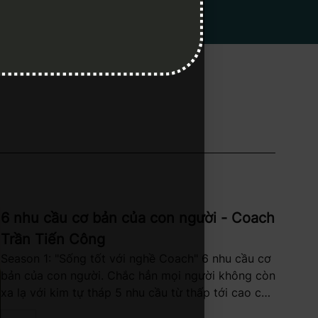
6 nhu cầu cơ bản của con người - Coach
Trần Tiến Công
Season 1: "Sống tốt với nghề Coach" 6 nhu cầu cơ
bản của con người. Chắc hẳn mọi người không còn
xa lạ với kim tự tháp 5 nhu cầu từ thấp tới cao của
Maslow, tuy nhiên hôm nay Công sẽ chia sẻ với