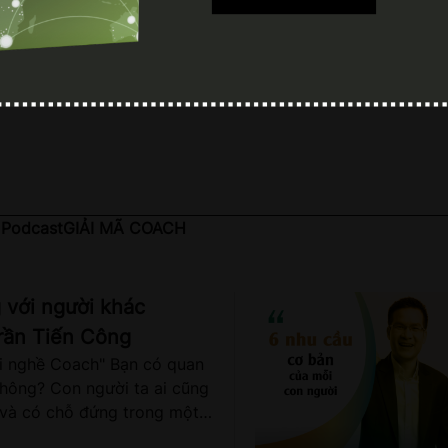
 Podcast
GIẢI MÃ COACH
 với người khác
rần Tiến Công
ới nghề Coach" Bạn có quan
không? Con người ta ai cũng
 và có chỗ đứng trong một
 khác, đó là một nhu cầu cơ