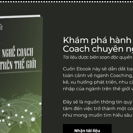
Chương trình
Thư viện
Trang chủ
Chương trình đào tạo ICF
Youtube
Dịch vụ coaching
Podcast
Next Level Of Coaching
Bài viết
ICF Level 1
ach