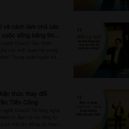
trong mỗi con người. Chúng
ược sự chú ý, có vai trò
ới người khác, và được
ệt là trong những mối quan
gì và cách làm chủ các
 cuộc sống bằng thiện
book.com/tran.t.cong.9 nhé!
i nghề Coach" Tạo thiện
n Tiến Công
 chủ các mối quan hệ trong
cảm? Trong huấn luyện khai
 quan trọng, đối với Công,
nh nhất cho sự thành công
i vấn. Đó chính là kĩ năng
 gọi là Rapport, theo nghĩa
hận thức thay đổi
com/tran.t.cong.9 nhé!
rần Tiến Công
ới nghề Coach" Từ lắng nghe
Close
hành vi. Bạn có tin rằng từ
ta có thể tác động và thay