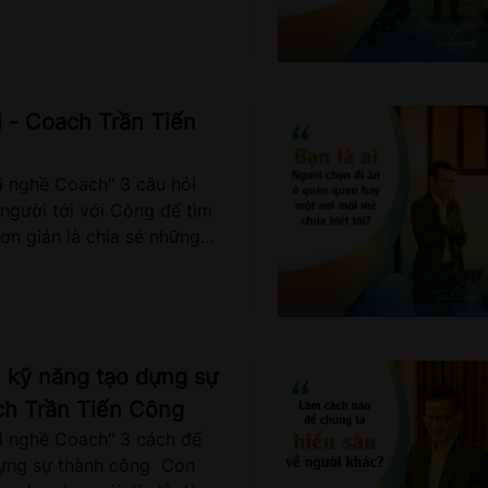
gười nào đó không? Nếu bạn
mí, đây chính là công việc
sự tại VCI đang làm hàng
chia sẻ thêm với các bạn
i - Coach Trần Tiến
com/tran.t.cong.9 nhé!
i nghề Coach" 3 câu hỏi
 người tới với Công để tìm
đơn giản là chia sẻ những
cuộc sống. Với Công, nghề
yêu thương và lắng nghe để
 mọi người. Công tin rằng,
u có những khả năng tiềm
 ta không nhận ra. Trong
 kỹ năng tạo dựng sự
 muốn bạn hãy bỏ ra một ít
ch Trần Tiến Công
 tự hỏi bản thân mình 3 điều
ới nghề Coach" 3 cách để
y có thể giúp bạn định hình
dựng sự thành công Con
g giá trị và động lực lớn