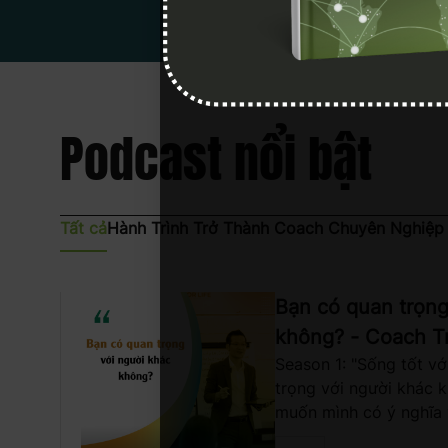
Podcast nổi bật
Tất cả
Hành Trình Trở Thành Coach Chuyên Nghiệp
Bạn có quan trọng
không? - Coach T
Season 1: "Sống tốt v
trọng với người khác 
muốn mình có ý nghĩa
mối quan hệ với người