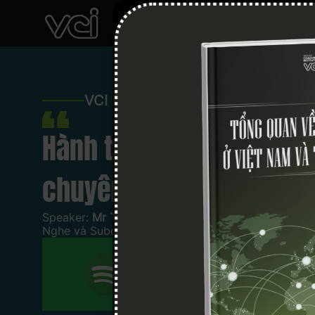
VCI Podcast
Hành trình trở thành co
chuyên nghiệp
Speaker:
Mr Trần Tiến Công
Nghe và Subcribe ở